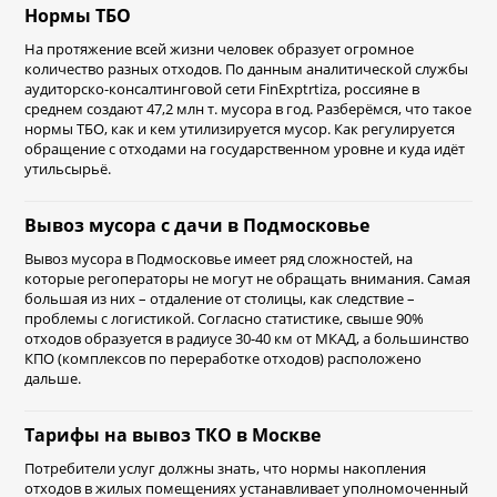
Нормы ТБО
На протяжение всей жизни человек образует огромное
количество разных отходов. По данным аналитической службы
аудиторско-консалтинговой сети FinExptrtiza, россияне в
среднем создают 47,2 млн т. мусора в год. Разберёмся, что такое
нормы ТБО, как и кем утилизируется мусор. Как регулируется
обращение с отходами на государственном уровне и куда идёт
утильсырьё.
Вывоз мусора с дачи в Подмосковье
Вывоз мусора в Подмосковье имеет ряд сложностей, на
которые регоператоры не могут не обращать внимания. Самая
большая из них – отдаление от столицы, как следствие –
проблемы с логистикой. Согласно статистике, свыше 90%
отходов образуется в радиусе 30-40 км от МКАД, а большинство
КПО (комплексов по переработке отходов) расположено
дальше.
Тарифы на вывоз ТКО в Москве
Потребители услуг должны знать, что нормы накопления
отходов в жилых помещениях устанавливает уполномоченный